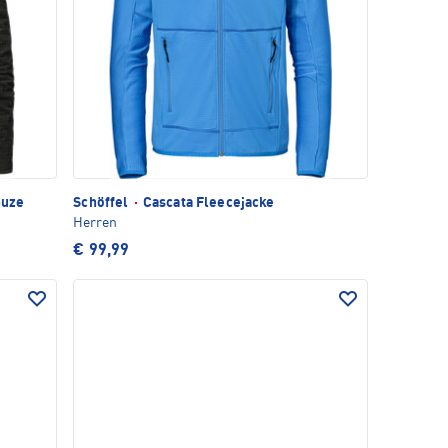
puze
Schöffel
·
Cascata Fleecejacke
Herren
€ 99,99