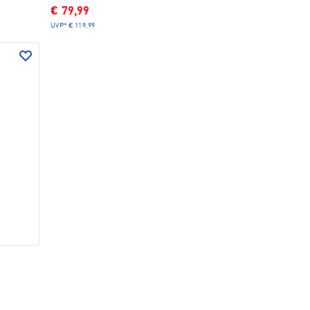
€ 79,99
UVP*
€ 119,99
e