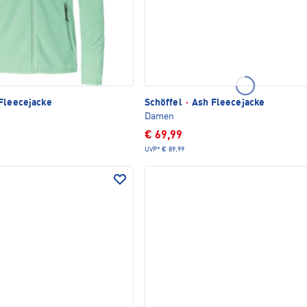
Fleecejacke
Schöffel
·
Ash Fleecejacke
Damen
€ 69,99
UVP*
€ 89,99