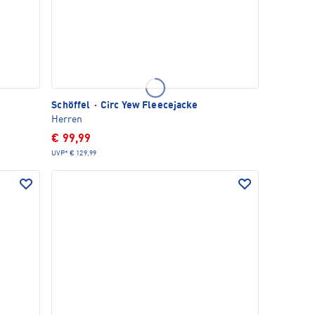
Schöffel
·
Circ Yew Fleecejacke
Herren
€ 99,99
UVP*
€ 129,99