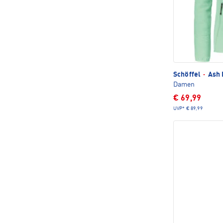
Schöffel
·
Ash 
Damen
€ 69,99
UVP*
€ 89,99