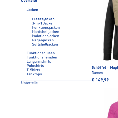
Oberteile
Jacken
Fleecejacken
3-in-1 Jacken
Funktionsjacken
Hardshelljacken
Isolationsjacken
Regenjacken
Softshelljacken
Funktionsblusen
Funktionshemden
Langarmshirts
Poloshirts
Schöffel
·
Magh
T-Shirts
Damen
Tanktops
€ 149,99
Unterteile