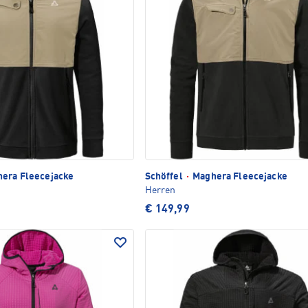
era Fleecejacke
Schöffel
·
Maghera Fleecejacke
Herren
€ 149,99