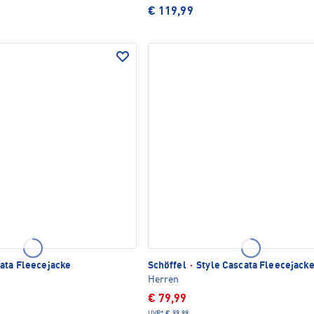
€ 119,99
ata Fleecejacke
Schöffel
·
Style Cascata Fleecejack
Herren
€ 79,99
UVP*
€ 99,99