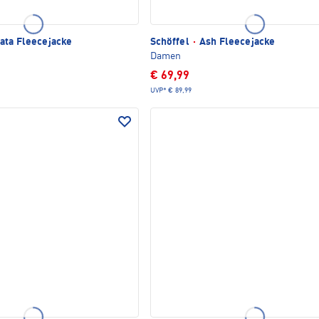
ata Fleecejacke
Schöffel
·
Ash Fleecejacke
Damen
€ 69,99
UVP*
€ 89,99