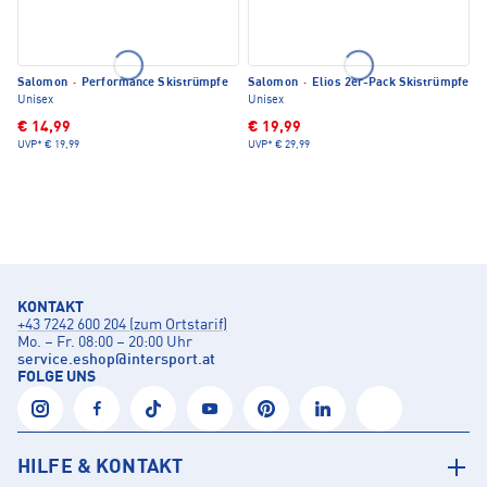
Salomon
·
Performance Skistrümpfe
Salomon
·
Elios 2er-Pack Skistrümpfe
Unisex
Unisex
€ 14,99
€ 19,99
UVP*
€ 19,99
UVP*
€ 29,99
KONTAKT
+43 7242 600 204 (zum Ortstarif)
Mo. – Fr. 08:00 – 20:00 Uhr
service.eshop
@
intersport.at
FOLGE UNS
HILFE & KONTAKT