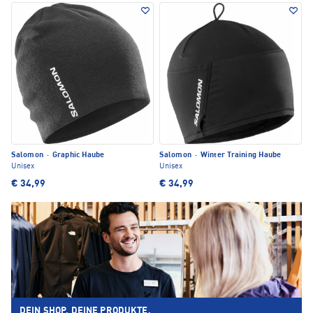
Salomon
·
Graphic Haube
Salomon
·
Winter Training Haube
Unisex
Unisex
€ 34,99
€ 34,99
DEIN SHOP. DEINE PRODUKTE.