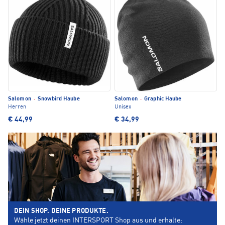
Salomon
·
Snowbird Haube
Salomon
·
Graphic Haube
Herren
Unisex
€ 44,99
€ 34,99
DEIN SHOP. DEINE PRODUKTE.
Wähle jetzt deinen INTERSPORT Shop aus und erhalte: