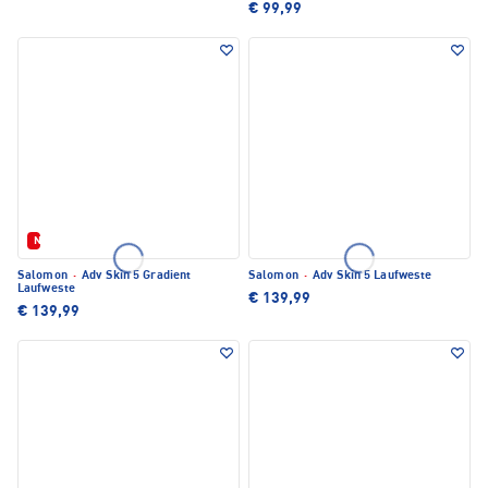
€ 99,99
Neu
Salomon
·
Adv Skin 5 Gradient
Salomon
·
Adv Skin 5 Laufweste
Laufweste
€ 139,99
€ 139,99