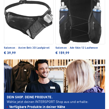
Salomon
·
Active Belt 3D Laufgürtel
Salomon
·
Adv Skin 12 Laufweste
€ 39,99
€ 159,99
DEIN SHOP. DEINE PRODUKTE.
Wähle jetzt deinen INTERSPORT Shop aus und erhalte:
Verfügbare Produkte in deiner Nähe