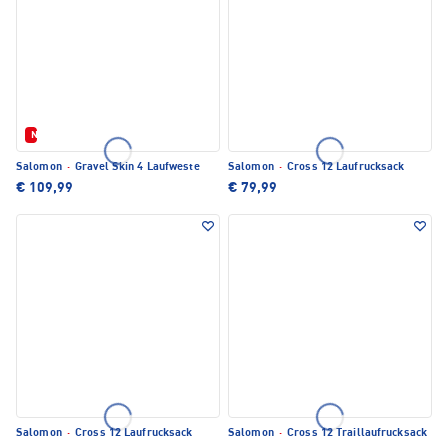
Neu
Salomon
·
Gravel Skin 4 Laufweste
Salomon
·
Cross 12 Laufrucksack
€ 109,99
€ 79,99
Salomon
·
Cross 12 Laufrucksack
Salomon
·
Cross 12 Traillaufrucksack