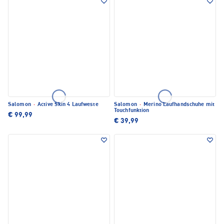
Salomon
·
Active Skin 4 Laufweste
Salomon
·
Merino Laufhandschuhe mit
Touchfunktion
€ 99,99
€ 39,99