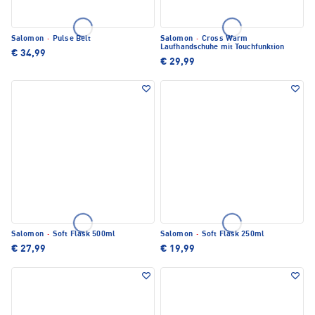
Salomon
·
Pulse Belt
Salomon
·
Cross Warm
Laufhandschuhe mit Touchfunktion
€ 34,99
€ 29,99
Salomon
·
Soft Flask 500ml
Salomon
·
Soft Flask 250ml
€ 27,99
€ 19,99