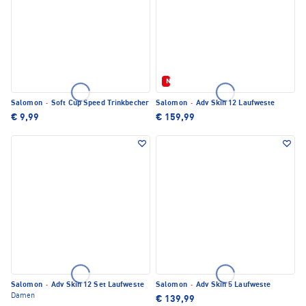
Neu
Salomon
·
Soft Cup Speed Trinkbecher
Salomon
·
Adv Skin 12 Laufweste
€ 9,99
€ 159,99
Salomon
·
Adv Skin 12 Set Laufweste
Salomon
·
Adv Skin 5 Laufweste
Damen
€ 139,99