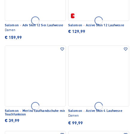
Neu
Salomon
·
Adv Skin 12 Set Laufweste
Salomon
·
Active Skin 12 Laufweste
Damen
€ 129,99
€ 159,99
Salomon
·
Merino Laufhandschuhe mit
Salomon
·
Active Skin 4 Laufweste
Touchfunktion
Damen
€ 39,99
€ 99,99