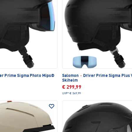
er Prime Sigma Photo Mips®
Salomon
·
Driver Prime Sigma Plus 
Skihelm
€ 299,99
UVP*
€ 349,99