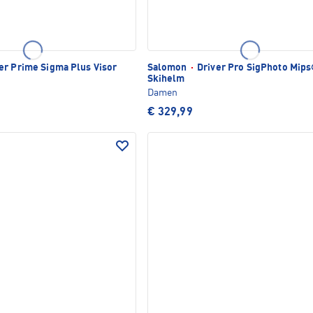
er Prime Sigma Plus Visor
Salomon
·
Driver Pro SigPhoto Mip
Skihelm
Damen
€ 329,99