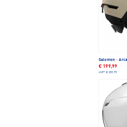
Salomon
·
Arca
€ 199,99
UVP*
€ 259,99