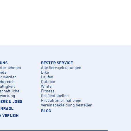
 UNS
BESTER SERVICE
nternehmen
Alle Serviceleistungen
inder
Bike
er werden
Laufen
ebereich
Outdoor
ltigkeit
Winter
schaftliche
Fitness
twortung
Größentabellen
Produktinformationen
ERE & JOBS
Vereinsbekleidung bestellen
ENRADL
BLOG
/ VERLEIH