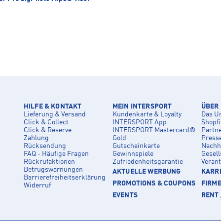
HILFE & KONTAKT
MEIN INTERSPORT
ÜBER
Lieferung & Versand
Kundenkarte & Loyalty
Das U
Click & Collect
INTERSPORT App
Shopf
Click & Reserve
INTERSPORT Mastercard®
Partn
Zahlung
Gold
Press
Rücksendung
Gutscheinkarte
Nachha
FAQ - Häufige Fragen
Gewinnspiele
Gesell
Rückrufaktionen
Zufriedenheitsgarantie
Veran
Betrugswarnungen
AKTUELLE WERBUNG
KARRI
Barrierefreiheitserklärung
PROMOTIONS & COUPONS
FIRM
Widerruf
EVENTS
RENT 