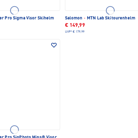
er Pro Sigma Visor Skihelm
Salomon
·
MTN Lab Skitourenhelm
€ 149,99
UVP*
€ 179,99
er Pro SigPhoto Mips® Visor