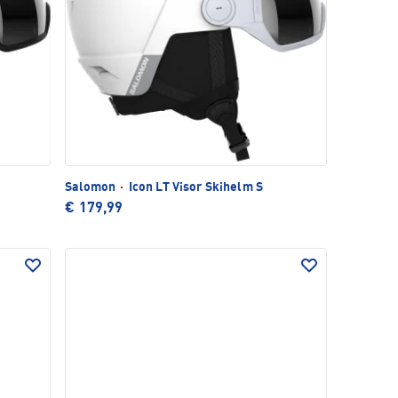
Salomon
·
Icon LT Visor Skihelm S
€ 179,99