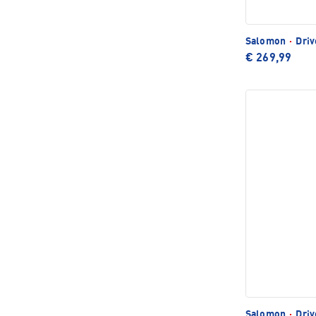
Salomon
·
Driv
€ 269,99
Salomon
·
Driv