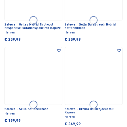
Salewa
·
Ortles Hybrid Tirolwool
Salewa
·
Sella Durastretch Hybrid
Responcive Isolationsjacke mit Kapuze
Softshellhose
Herren
Herren
€ 259,99
€ 259,99
Salewa
·
Sella Softshellhose
Salewa
·
Brenta Daunenjacke mit
Kapuze
Herren
Herren
€ 199,99
€ 249,99