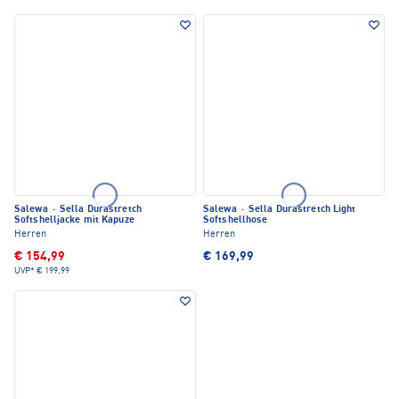
Salewa
·
Sella Durastretch
Salewa
·
Sella Durastretch Light
Softshelljacke mit Kapuze
Softshellhose
Herren
Herren
€ 154,99
€ 169,99
UVP*
€ 199,99