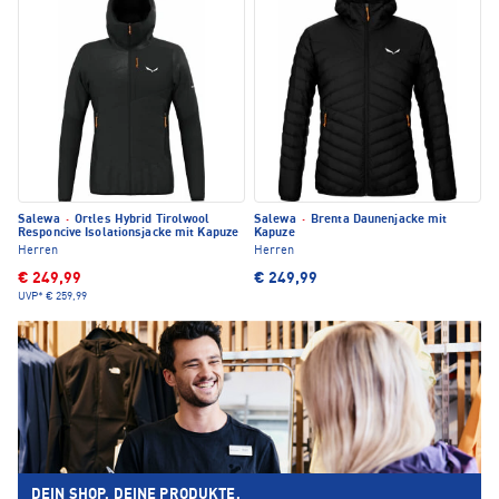
Salewa
·
Ortles Hybrid Tirolwool
Salewa
·
Brenta Daunenjacke mit
Responcive Isolationsjacke mit Kapuze
Kapuze
Herren
Herren
€ 249,99
€ 249,99
UVP*
€ 259,99
DEIN SHOP. DEINE PRODUKTE.