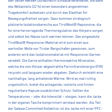
den Seiten werden Durastretch-Einsätze verarbeitet, die dank
des Wollanteils (22 %) einen besonders angenehmen
Tragekomfort aufweisen und durch das Elasthan für
Bewegungsfreiheit sorgen. Dazu kommen strategisch
platzierte Isolationsbereiche aus TirolWool® Repsonsive, die
für eine hervorragende Thermoregulation des Körpers sorgen
und selbst bei Nässe noch wärmen können. Das eingesetzte
TirolWool® Responsive-Material wird zum einen aus
wertvoller Wolle von Tiroler Bergschafen gewonnen, zum
anderen wird das Isolationsmaterial mit Responsive-Garnen
veredelt. Die Garne enthalten thermoreaktive Mineralien,
welche die vom Körper abgestrahlte Ferninfrarotenergie (FIR)
recyceln und langsam wieder abgeben. Dadurch entsteht eine
nachhaltige, lang anhaltende Wärme. Wird es mal richtig
ungemütlich, bietet die anliegende, isolierte und hinten
regulierbare Kapuze zusätzlichen Schutz. Sollten die
Temperaturen – oder die Intensität – steigen, kann die Jacke
in der eigenen Tasche komprimiert verstaut werden. Als Teil
der Salewa Committed Kollektion ist die Jacke mit einer PFC-