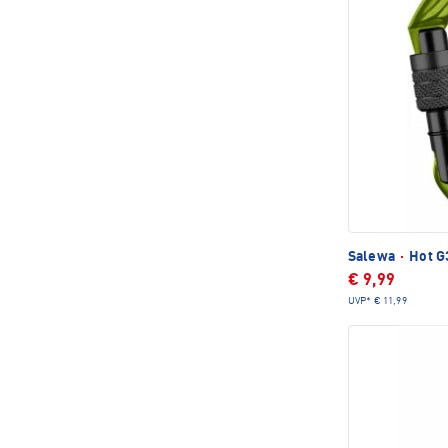
Salewa
·
Hot G
€ 9,99
UVP*
€ 11,99