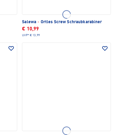
Salewa
·
Ortles Screw Schraubkarabiner
€ 10,99
UVP*
€ 13,99