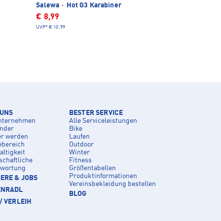
Salewa
·
Hot G3 Karabiner
€ 8,99
UVP*
€ 10,99
 UNS
BESTER SERVICE
nternehmen
Alle Serviceleistungen
inder
Bike
er werden
Laufen
ebereich
Outdoor
ltigkeit
Winter
schaftliche
Fitness
twortung
Größentabellen
Produktinformationen
ERE & JOBS
Vereinsbekleidung bestellen
ENRADL
BLOG
/ VERLEIH