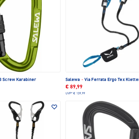
3 Screw Karabiner
Salewa
·
Via Ferrata Ergo Tex Klette
€ 89,99
UVP*
€ 139,99