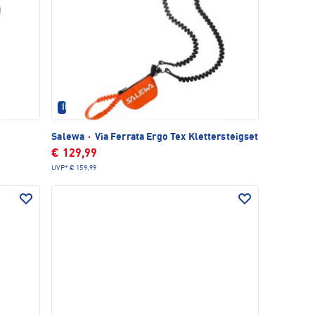
IM SET ERHÄLTLICH
Salewa
·
Via Ferrata Ergo Tex Klettersteigset
€ 129,99
UVP*
€ 159,99