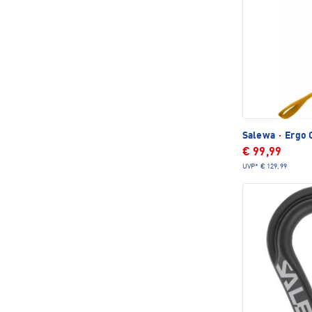
Salewa
·
Ergo C
€ 99,99
UVP*
€ 129,99