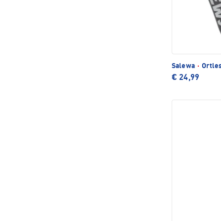
Salewa
·
Ortle
€ 24,99