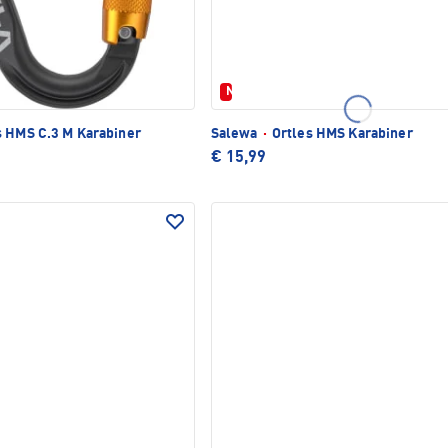
Neu
s HMS C.3 M Karabiner
Salewa
·
Ortles HMS Karabiner
€ 15,99