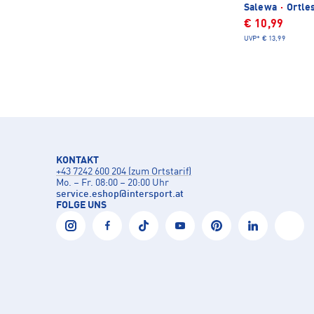
Salewa
·
Ortle
€ 10,99
UVP*
€ 13,99
KONTAKT
+43 7242 600 204 (zum Ortstarif)
Mo. – Fr. 08:00 – 20:00 Uhr
service.eshop
@
intersport.at
FOLGE UNS