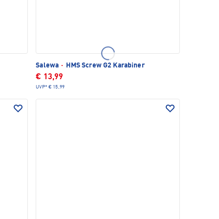
Salewa
·
HMS Screw G2 Karabiner
€ 13,99
UVP*
€ 15,99