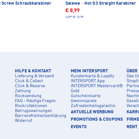
s Screw Schraubkarabiner
Salewa
·
Hot G3 Straight Karabiner
€ 8,99
UVP*
€ 10,99
HILFE & KONTAKT
MEIN INTERSPORT
ÜBER
Lieferung & Versand
Kundenkarte & Loyalty
Das U
Click & Collect
INTERSPORT App
Shopf
Click & Reserve
INTERSPORT Mastercard®
Partn
Zahlung
Gold
Press
Rücksendung
Gutscheinkarte
Nachha
FAQ - Häufige Fragen
Gewinnspiele
Gesell
Rückrufaktionen
Zufriedenheitsgarantie
Veran
Betrugswarnungen
AKTUELLE WERBUNG
KARRI
Barrierefreiheitserklärung
PROMOTIONS & COUPONS
FIRM
Widerruf
EVENTS
RENT 