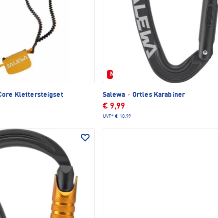
Neu
ore Klettersteigset
Salewa
·
Ortles Karabiner
€ 9,99
UVP*
€ 10,99