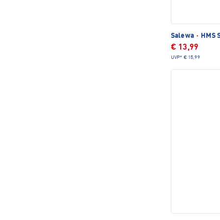
Salewa
·
HMS S
€ 13,99
UVP*
€ 15,99