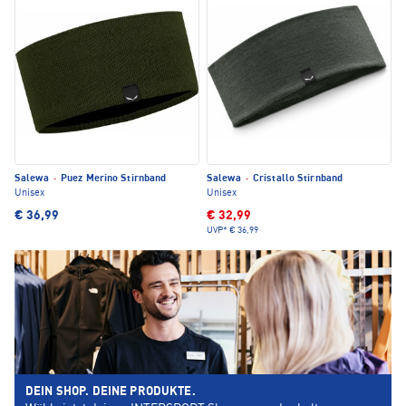
Salewa
·
Puez Merino Stirnband
Salewa
·
Cristallo Stirnband
Unisex
Unisex
€ 36,99
€ 32,99
UVP*
€ 36,99
DEIN SHOP. DEINE PRODUKTE.