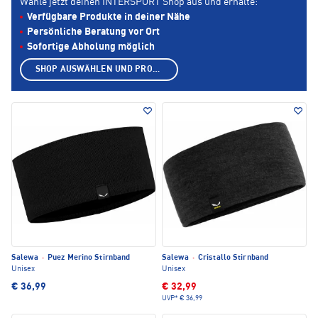
Wähle jetzt deinen INTERSPORT Shop aus und erhalte:
Verfügbare Produkte in deiner Nähe
Persönliche Beratung vor Ort
Sofortige Abholung möglich
SHOP AUSWÄHLEN UND PRODUKTE ANZEIGEN
Salewa
·
Puez Merino Stirnband
Salewa
·
Cristallo Stirnband
Unisex
Unisex
€ 36,99
€ 32,99
UVP*
€ 36,99