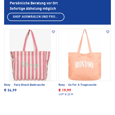
Persönliche Beratung vor Ort
Sofortige Abholung möglich
SHOP AUSWÄHLEN UND PRODUKTE ANZEIGEN
Roxy
·
Fairy Beach Badetasche
Roxy
·
Go For It Tragetasche
€ 34,99
€ 19,99
UVP*
€ 25,99