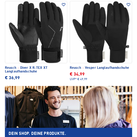
Reusch
·
Diver X R-TEX XT
Reusch
·
Vesper Langlaufhandschuhe
Langlaufhandschuhe
€ 34,99
€ 36,99
UVP*
€ 49,99
DEIN SHOP. DEINE PRODUKTE.