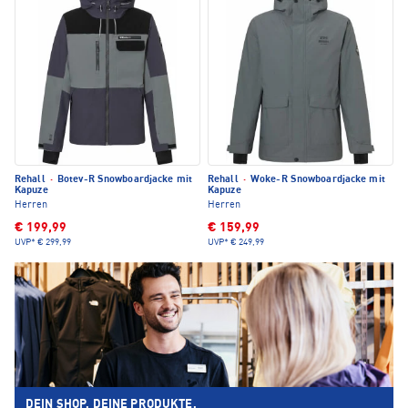
Rehall
·
Botev-R Snowboardjacke mit
Rehall
·
Woke-R Snowboardjacke mit
Kapuze
Kapuze
Herren
Herren
€ 199,99
€ 159,99
UVP*
€ 299,99
UVP*
€ 249,99
DEIN SHOP. DEINE PRODUKTE.