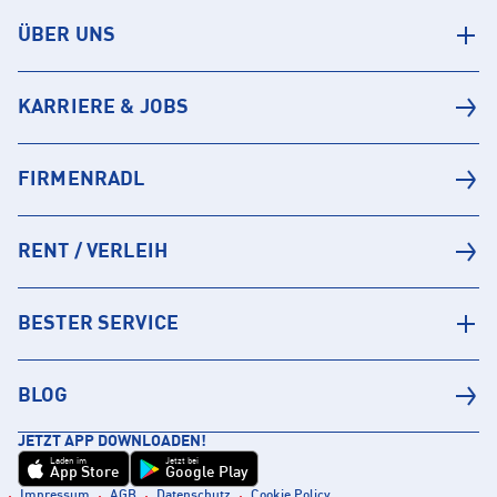
ÜBER UNS
KARRIERE & JOBS
FIRMENRADL
RENT / VERLEIH
BESTER SERVICE
BLOG
JETZT APP DOWNLOADEN!
Laden im
Jetzt bei
App Store
Google Play
Impressum
AGB
Datenschutz
Cookie Policy