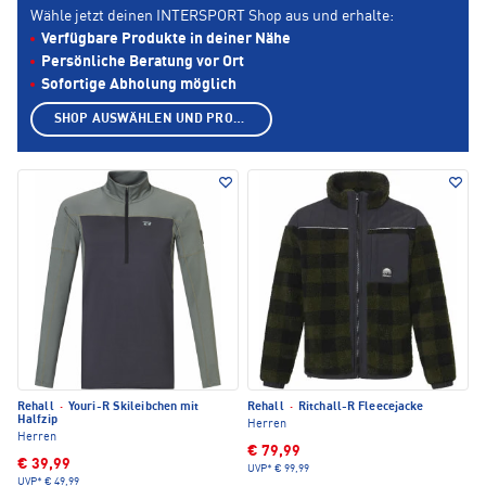
Wähle jetzt deinen INTERSPORT Shop aus und erhalte:
Verfügbare Produkte in deiner Nähe
Persönliche Beratung vor Ort
Sofortige Abholung möglich
SHOP AUSWÄHLEN UND PRODUKTE ANZEIGEN
Rehall
·
Youri-R Skileibchen mit
Rehall
·
Ritchall-R Fleecejacke
Halfzip
Herren
Herren
€ 79,99
€ 39,99
UVP*
€ 99,99
UVP*
€ 49,99