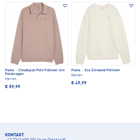
Puma
·
Cloudspun Polo Pullover mit
Puma
·
Ess Elevated Pullover
Polokragen
Damen
Herren
€ 49,99
€ 59,99
KONTAKT