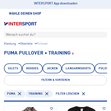
INTERSPORT App downloaden
WÄHLE DEINEN SHOP
Wonach suchst du?
Kleidung
Oberteile
Pullover
PUMA PULLOVER • TRAINING
6
GILETS
HOODIES
JACKEN
LANGARMSHIRTS
POLOSH
FILTERN & SORTIEREN
PUMA
TRAINING
FILTER LÖSCHEN