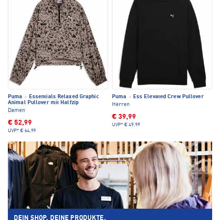
Puma
·
Essentials Relaxed Graphic
Puma
·
Ess Elevated Crew Pullover
Animal Pullover mit Halfzip
Herren
Damen
€ 39,99
€ 52,99
UVP*
€ 49,99
UVP*
€ 64,99
DEIN SHOP. DEINE PRODUKTE.