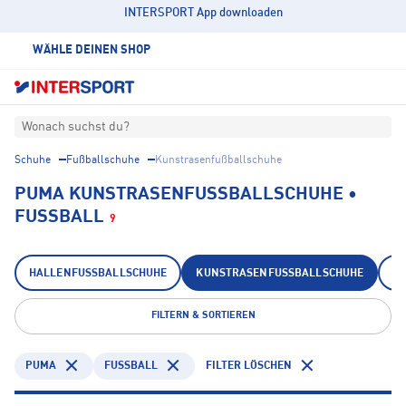
INTERSPORT App downloaden
WÄHLE DEINEN SHOP
Wonach suchst du?
Schuhe
Fußballschuhe
Kunstrasenfußballschuhe
PUMA KUNSTRASENFUSSBALLSCHUHE • F
USSBALL
9
HALLENFUSSBALLSCHUHE
KUNSTRASENFUSSBALLSCHUHE
N
FILTERN & SORTIEREN
PUMA
FUSSBALL
FILTER LÖSCHEN