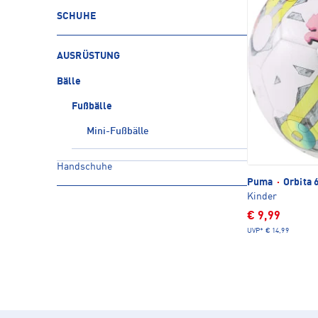
SCHUHE
AUSRÜSTUNG
Bälle
Fußbälle
Mini-Fußbälle
Handschuhe
Puma
·
Orbita 
Kinder
€ 9,99
UVP*
€ 14,99