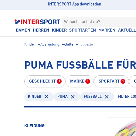
INTERSPORT App downloaden
Wonach suchst du?
DAMEN
HERREN
KINDER
SPORTARTEN
MARKEN
AKTUEL
Kinder
Ausrüstung
Bälle
Fußbälle
PUMA FUSSBÄLLE FÜR 
GESCHLECHT
MARKE
SPORTART
1
1
1
KINDER
PUMA
FUSSBALL
FILTER L
KLEIDUNG