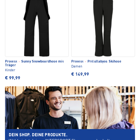
Protest
·
Sunny Snowboardhose mit
Protest
·
Prtlullabyos Skihose
Träger
Damen
Kinder
€ 149,99
€ 99,99
DEIN SHOP. DEINE PRODUKTE.