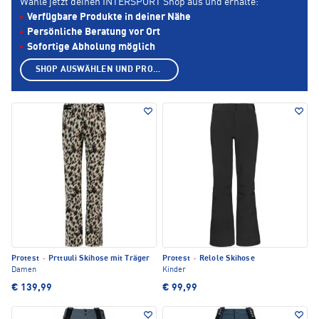
Wähle jetzt deinen INTERSPORT Shop aus und erhalte:
Verfügbare Produkte in deiner Nähe
Persönliche Beratung vor Ort
Sofortige Abholung möglich
SHOP AUSWÄHLEN UND PRODUKTE ANZEIGEN
Protest
·
Prttuuli Skihose mit Träger
Protest
·
Relole Skihose
Damen
Kinder
€ 139,99
€ 99,99