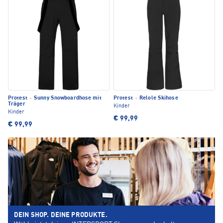
Protest
·
Sunny Snowboardhose mit
Protest
·
Relole Skihose
Träger
Kinder
Kinder
€ 99,99
€ 99,99
DEIN SHOP. DEINE PRODUKTE.