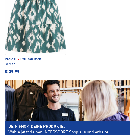
Protest
·
PrtGran Rock
Damen
€ 39,99
DEIN SHOP. DEINE PRODUKTE.
Wähle jetzt deinen INTERSPORT Shop aus und erhalte: