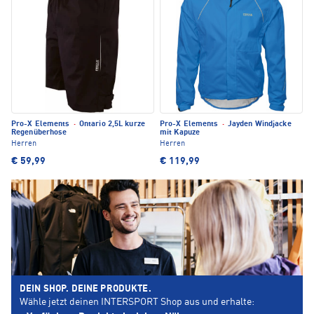
Pro-X Elements
·
Ontario 2,5L kurze
Pro-X Elements
·
Jayden Windjacke
Regenüberhose
mit Kapuze
Herren
Herren
€ 59,99
€ 119,99
DEIN SHOP. DEINE PRODUKTE.
Wähle jetzt deinen INTERSPORT Shop aus und erhalte: