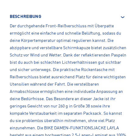
BESCHREIBUNG
Der durchgehende Front-Reißverschluss mit Überpatte
ermöglicht eine einfache und schnelle Belüftung, sodass du
deine Körpertemperatur optimal regulieren kannst. Die
abzippbare und verstellbare Schirmkapuze bietet zusätzlichen
Schutz vor Wind und Wetter. Dank der reflektierenden Paspeln
bist du auch bei schlechten Lichtverhältnissen gut sichtbar
und sicher unterwegs. Die praktische Rückentasche mit
Reißverschluss bietet ausreichend Platz für deine wichtigsten
Utensilien während der Fahrt. Die verstellbaren
Armabschlüsse ermöglichen eine individuelle Anpassung an
deine Bedürfnisse. Das Besondere an dieser Jacke ist ihr
geringes Gewicht von nur 260 g in Größe 38 sowie ihre
kompakte Verstaubarkeit im separaten Packsack. So kannst
du sie problemlos überallhin mitnehmen, ohne viel Platz
einzunehmen. Die BIKE DAMEN-FUNKTIONSJACKE LAYLA
besteht aus einem hochwertigen 2,5-Lagen-Laminat aus 100%