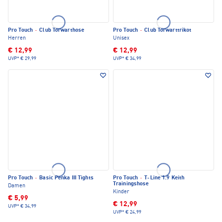
Pro Touch
·
Club Torwarthose
Pro Touch
·
Club Torwarttrikot
Herren
Unisex
€ 12,99
€ 12,99
UVP*
€ 29,99
UVP*
€ 34,99
Pro Touch
·
Basic Penka III Tights
Pro Touch
·
T-Line 1.9 Keith
Trainingshose
Damen
Kinder
€ 5,99
€ 12,99
UVP*
€ 34,99
UVP*
€ 24,99