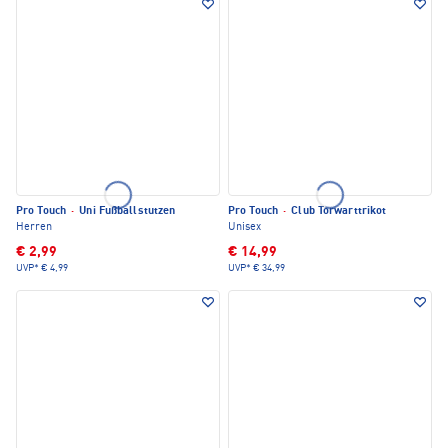
Pro Touch
·
Uni Fußballstutzen
Pro Touch
·
Club Torwarttrikot
Herren
Unisex
€ 2,99
€ 14,99
UVP*
€ 4,99
UVP*
€ 34,99