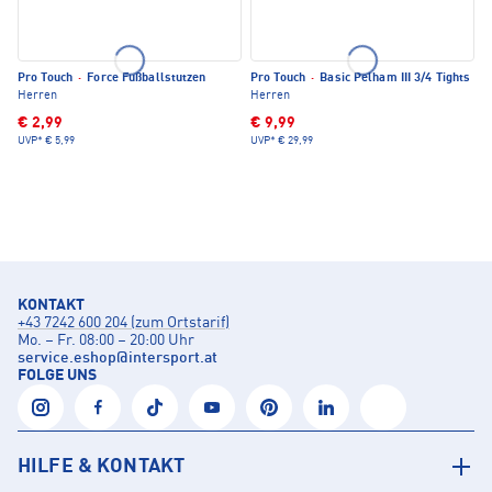
Pro Touch
·
Force Fußballstutzen
Pro Touch
·
Basic Pelham III 3/4 Tights
Herren
Herren
€ 2,99
€ 9,99
UVP*
€ 5,99
UVP*
€ 29,99
KONTAKT
+43 7242 600 204 (zum Ortstarif)
Mo. – Fr. 08:00 – 20:00 Uhr
service.eshop
@
intersport.at
FOLGE UNS
HILFE & KONTAKT