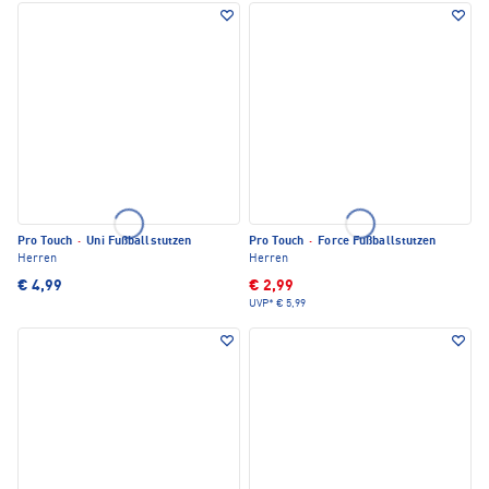
Pro Touch
·
Uni Fußballstutzen
Pro Touch
·
Force Fußballstutzen
Herren
Herren
€ 4,99
€ 2,99
UVP*
€ 5,99