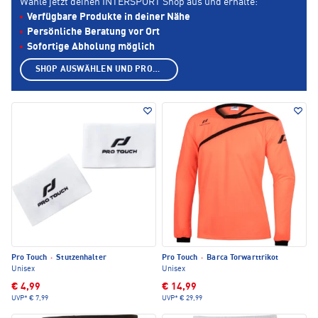
Wähle jetzt deinen INTERSPORT Shop aus und erhalte:
Verfügbare Produkte in deiner Nähe
Persönliche Beratung vor Ort
Sofortige Abholung möglich
SHOP AUSWÄHLEN UND PRODUKTE ANZEIGEN
Pro Touch
·
Stutzenhalter
Pro Touch
·
Barca Torwarttrikot
Unisex
Unisex
€ 4,99
€ 14,99
UVP*
€ 7,99
UVP*
€ 29,99