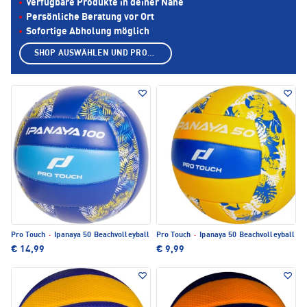
Verfügbare Produkte in deiner Nähe
Persönliche Beratung vor Ort
Sofortige Abholung möglich
SHOP AUSWÄHLEN UND PRODUKTE ANZEIGEN
Pro Touch
·
Ipanaya 50 Beachvolleyball
Pro Touch
·
Ipanaya 50 Beachvolleyball
€ 14,99
€ 9,99