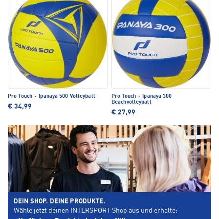
Pro Touch
·
Ipanaya 500 Volleyball
Pro Touch
·
Ipanaya 300
Beachvolleyball
€ 34,99
€ 27,99
DEIN SHOP. DEINE PRODUKTE.
Wähle jetzt deinen INTERSPORT Shop aus und erhalte: