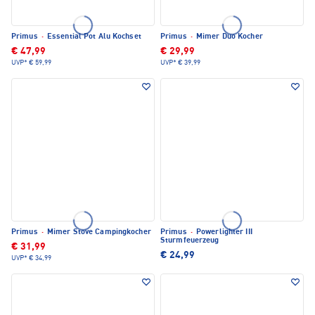
Primus
·
Essential Pot Alu Kochset
Primus
·
Mimer Duo Kocher
€ 47,99
€ 29,99
UVP*
€ 59,99
UVP*
€ 39,99
Primus
·
Mimer Stove Campingkocher
Primus
·
Powerlighter III
Sturmfeuerzeug
€ 31,99
€ 24,99
UVP*
€ 34,99