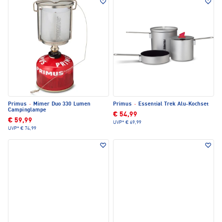
Primus
·
Mimer Duo 330 Lumen
Primus
·
Essential Trek Alu-Kochset
Campinglampe
€ 54,99
€ 59,99
UVP*
€ 69,99
UVP*
€ 74,99