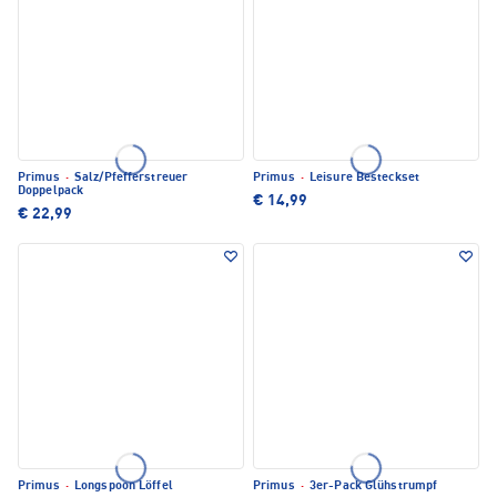
Primus
·
Salz/Pfefferstreuer
Primus
·
Leisure Besteckset
Doppelpack
€ 14,99
€ 22,99
Primus
·
Longspoon Löffel
Primus
·
3er-Pack Glühstrumpf