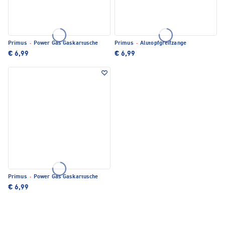
Primus
·
Power Gas Gaskartusche
Primus
·
Alutopfgreifzange
€ 6,99
€ 6,99
Primus
·
Power Gas Gaskartusche
€ 6,99