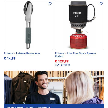
Primus
·
Leisure Besteckset
Primus
·
Lite Plus Stove System
Kocher
€ 14,99
€ 129,99
UVP*
€ 159,99