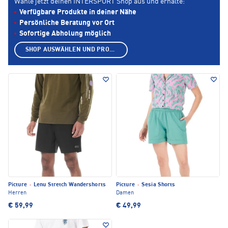
Wähle jetzt deinen INTERSPORT Shop aus und erhalte:
Verfügbare Produkte in deiner Nähe
Persönliche Beratung vor Ort
Sofortige Abholung möglich
SHOP AUSWÄHLEN UND PRODUKTE ANZEIGEN
Picture
·
Lenu Stretch Wandershorts
Picture
·
Sesia Shorts
Herren
Damen
€ 59,99
€ 49,99