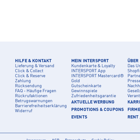
HILFE & KONTAKT
MEIN INTERSPORT
ÜBER
Lieferung & Versand
Kundenkarte & Loyalty
Das U
Click & Collect
INTERSPORT App
Shopf
Click & Reserve
INTERSPORT Mastercard®
Partn
Zahlung
Gold
Press
Rücksendung
Gutscheinkarte
Nachha
FAQ - Häufige Fragen
Gewinnspiele
Gesell
Rückrufaktionen
Zufriedenheitsgarantie
Veran
Betrugswarnungen
AKTUELLE WERBUNG
KARRI
Barrierefreiheitserklärung
PROMOTIONS & COUPONS
FIRM
Widerruf
EVENTS
RENT 