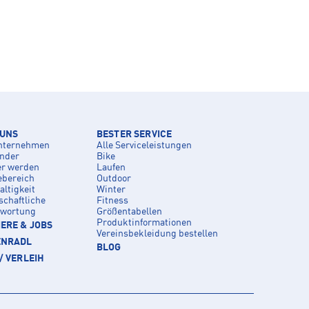
 UNS
BESTER SERVICE
nternehmen
Alle Serviceleistungen
inder
Bike
er werden
Laufen
ebereich
Outdoor
ltigkeit
Winter
schaftliche
Fitness
twortung
Größentabellen
Produktinformationen
ERE & JOBS
Vereinsbekleidung bestellen
ENRADL
BLOG
/ VERLEIH