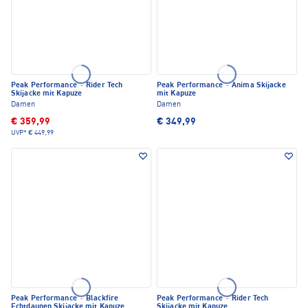
Peak Performance
·
Rider Tech
Peak Performance
·
Anima Skijacke
Skijacke mit Kapuze
mit Kapuze
Damen
Damen
€ 359,99
€ 349,99
UVP*
€ 449,99
Peak Performance
·
Blackfire
Peak Performance
·
Rider Tech
Echtdaunen Skijacke mit Kapuze
Skijacke mit Kapuze