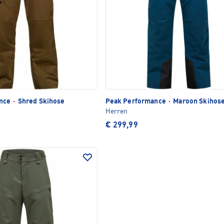
ance
·
Shred Skihose
Peak Performance
·
Maroon Skihos
Herren
€ 299,99