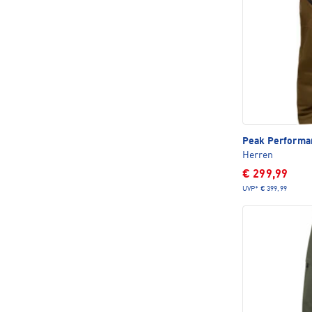
Peak Perform
Herren
€ 299,99
UVP*
€ 399,99