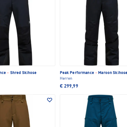
ance
·
Shred Skihose
Peak Performance
·
Maroon Skihos
Herren
€ 299,99