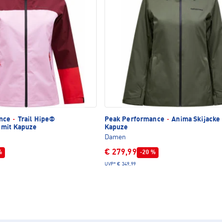
ance
·
Trail Hipe®
Peak Performance
·
Anima Skijacke 
 mit Kapuze
Kapuze
Damen
€ 279,99
%
-20 %
UVP*
€ 349,99