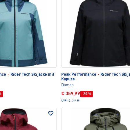
ance
·
Rider Tech Skijacke mit
Peak Performance
·
Rider Tech Skij
Kapuze
Damen
€ 359,99
%
-20 %
UVP*
€ 449,99