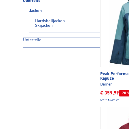
Oberteile
Jacken
Hardshelljacken
Skijacken
Unterteile
Peak Perform
Kapuze
Damen
€ 359,99
-20 
UVP*
€ 449,99