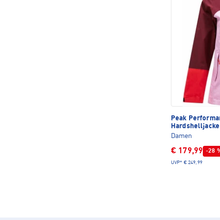
Peak Perform
Hardshelljacke
Damen
€ 179,99
-28 
UVP*
€ 249,99