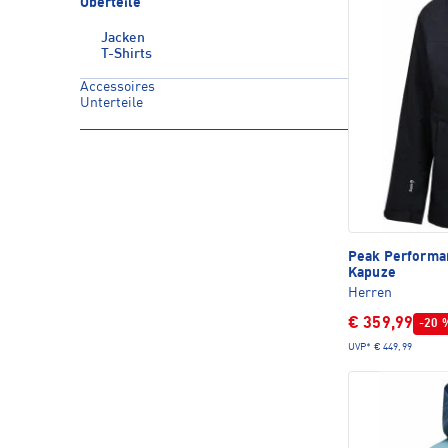
Oberteile
Jacken
T-Shirts
Accessoires
Unterteile
Peak Perform
Kapuze
Herren
€ 359,99
-20 
UVP*
€ 449,99