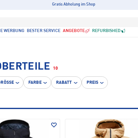
Gratis Abholung im Shop
LE WERBUNG
BESTER SERVICE
ANGEBOTE
REFURBISHED
OBERTEILE
10
GRÖSSE
FARBE
RABATT
PREIS