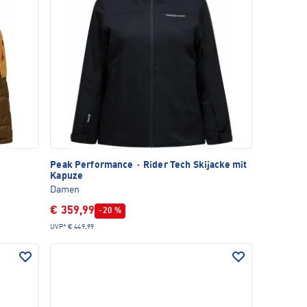
Peak Performance
·
Rider Tech Skijacke mit
Kapuze
Damen
€ 359,99
-20 %
UVP*
€ 449,99