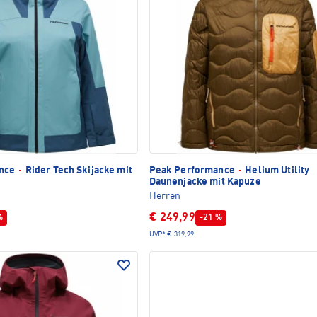
ance
·
Rider Tech Skijacke mit
Peak Performance
·
Helium Utility
Daunenjacke mit Kapuze
Herren
€ 249,99
%
-21 %
UVP*
€ 319,99