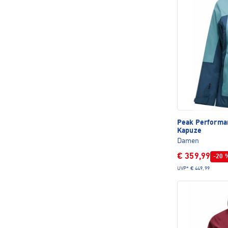
Peak Perform
Kapuze
Damen
€ 359,99
-20 
UVP*
€ 449,99