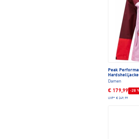
Peak Perform
Hardshelljacke
Damen
€ 179,99
-28 
UVP*
€ 249,99