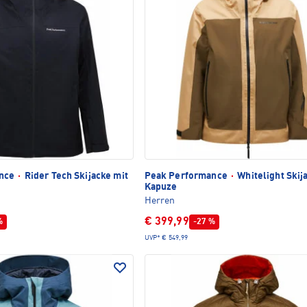
ance
·
Rider Tech Skijacke mit
Peak Performance
·
Whitelight Skij
Kapuze
Herren
€ 399,99
%
-27 %
UVP*
€ 549,99