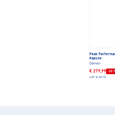
Peak Perform
Kapuze
Damen
€ 279,99
-20 
UVP*
€ 349,99