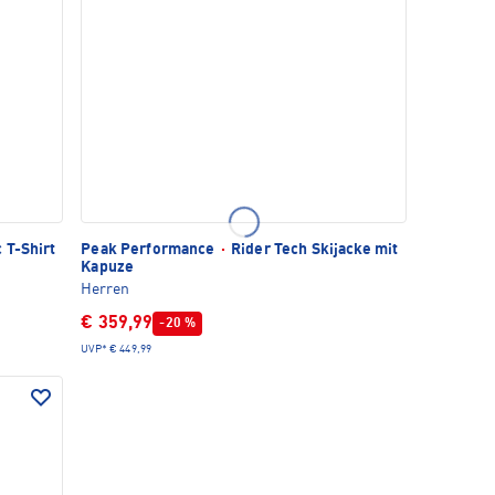
 T-Shirt
Peak Performance
·
Rider Tech Skijacke mit
Kapuze
Herren
€ 359,99
-20 %
UVP*
€ 449,99