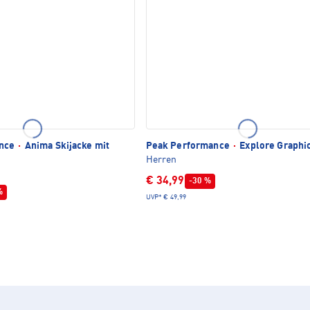
ance
·
Anima Skijacke mit
Peak Performance
·
Explore Graphic
Herren
€ 34,99
-30 %
%
UVP*
€ 49,99