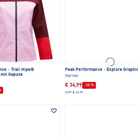
ance
·
Trail Hipe®
Peak Performance
·
Explore Graphic
 mit Kapuze
Herren
€ 34,99
-30 %
%
UVP*
€ 49,99