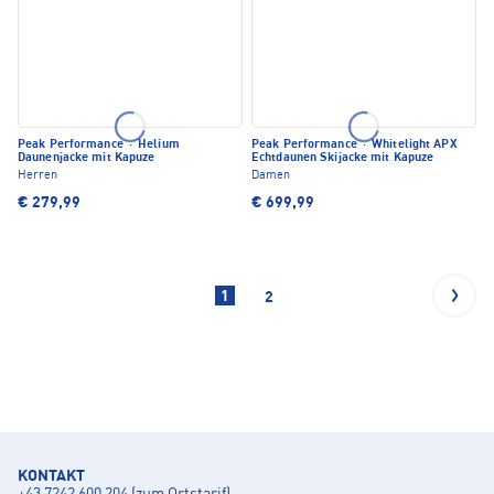
Peak Performance
·
Helium
Peak Performance
·
Whitelight APX
Daunenjacke mit Kapuze
Echtdaunen Skijacke mit Kapuze
Herren
Damen
€ 279,99
€ 699,99
1
2
KONTAKT