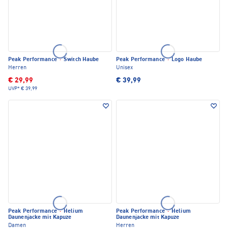
Peak Performance
·
Switch Haube
Peak Performance
·
Logo Haube
Herren
Unisex
€ 29,99
€ 39,99
UVP*
€ 39,99
Peak Performance
·
Helium
Peak Performance
·
Helium
Daunenjacke mit Kapuze
Daunenjacke mit Kapuze
Damen
Herren