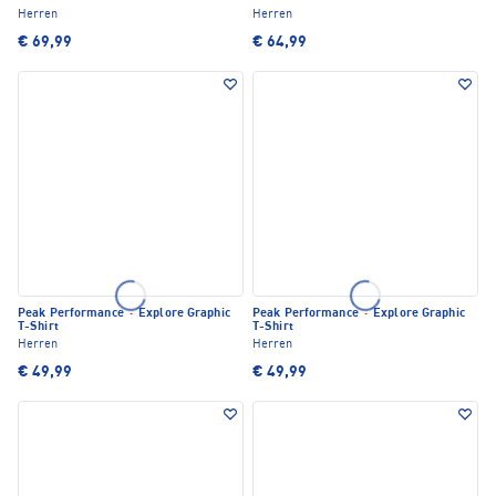
Herren
Herren
€ 69,99
€ 64,99
Peak Performance
·
Explore Graphic
Peak Performance
·
Explore Graphic
T-Shirt
T-Shirt
Herren
Herren
€ 49,99
€ 49,99