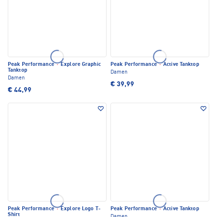
Peak Performance
·
Explore Graphic
Peak Performance
·
Active Tanktop
Tanktop
Damen
Damen
€ 39,99
€ 44,99
Peak Performance
·
Explore Logo T-
Peak Performance
·
Active Tanktop
Shirt
Damen