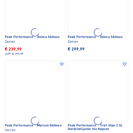
Peak Performance
·
Anima Skihose
Peak Performance
·
Anima Skihose
Damen
Damen
€ 239,99
€ 299,99
UVP*
€ 299,99
Peak Performance
·
Maroon Skihose
Peak Performance
·
Trail Hipe 2.5L
Hardshelljacke mit Kapuze
Herren