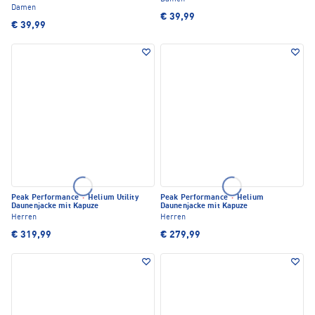
Damen
€ 39,99
€ 39,99
Peak Performance
·
Helium Utility
Peak Performance
·
Helium
Daunenjacke mit Kapuze
Daunenjacke mit Kapuze
Herren
Herren
€ 319,99
€ 279,99