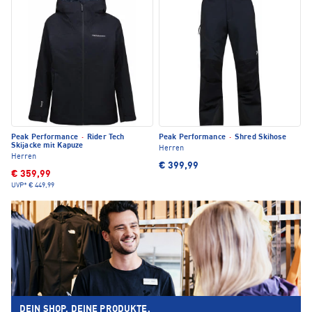
Peak Performance
·
Rider Tech
Peak Performance
·
Shred Skihose
Skijacke mit Kapuze
Herren
Herren
€ 399,99
€ 359,99
UVP*
€ 449,99
DEIN SHOP. DEINE PRODUKTE.