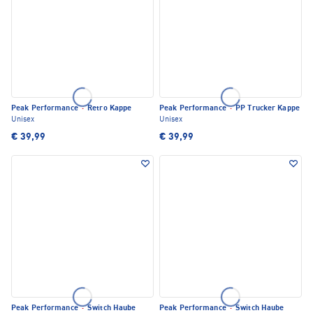
Peak Performance
·
Retro Kappe
Peak Performance
·
PP Trucker Kappe
Unisex
Unisex
€ 39,99
€ 39,99
Peak Performance
·
Switch Haube
Peak Performance
·
Switch Haube