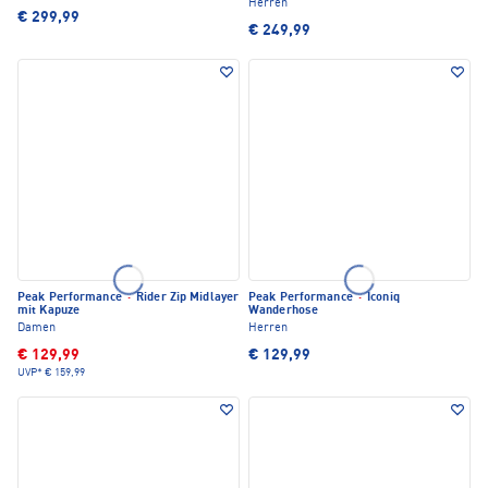
Herren
€ 299,99
€ 249,99
Peak Performance
·
Rider Zip Midlayer
Peak Performance
·
Iconiq
mit Kapuze
Wanderhose
Damen
Herren
€ 129,99
€ 129,99
UVP*
€ 159,99