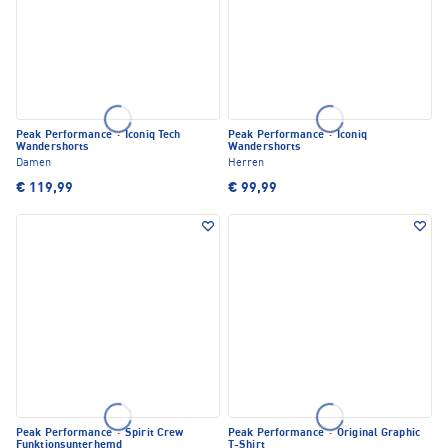
Peak Performance
·
Iconiq Tech
Peak Performance
·
Iconiq
Wandershorts
Wandershorts
Damen
Herren
€ 119,99
€ 99,99
Peak Performance
·
Spirit Crew
Peak Performance
·
Original Graphic
Funktionsunterhemd
T-Shirt