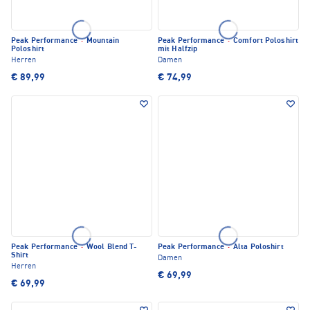
Peak Performance
·
Mountain
Peak Performance
·
Comfort Poloshirt
Poloshirt
mit Halfzip
Herren
Damen
€ 89,99
€ 74,99
Peak Performance
·
Wool Blend T-
Peak Performance
·
Alta Poloshirt
Shirt
Damen
Herren
€ 69,99
€ 69,99