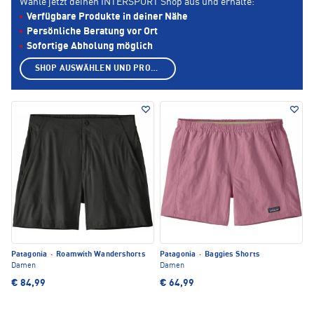
Wähle jetzt deinen INTERSPORT Shop aus und erhalte:
Verfügbare Produkte in deiner Nähe
Persönliche Beratung vor Ort
Sofortige Abholung möglich
SHOP AUSWÄHLEN UND PRODUKTE ANZEIGEN
Patagonia
·
Roamwith Wandershorts
Patagonia
·
Baggies Shorts
Damen
Damen
€ 84,99
€ 64,99