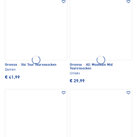
Ortovox
·
Ski Tour Tourensocken
Ortovox
·
All Mountain Mid
Tourensocken
Damen
Unisex
€ 41,99
€ 29,99