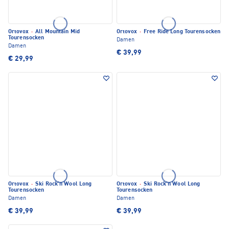
Ortovox
·
All Mountain Mid
Ortovox
·
Free Ride Long Tourensocken
Tourensocken
Damen
Damen
€ 39,99
€ 29,99
Ortovox
·
Ski Rock'n Wool Long
Ortovox
·
Ski Rock'n Wool Long
Tourensocken
Tourensocken
Damen
Damen
€ 39,99
€ 39,99