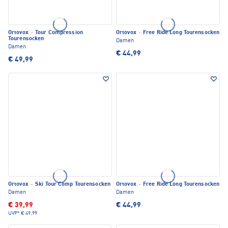
Ortovox
·
Tour Compression
Ortovox
·
Free Ride Long Tourensocken
Tourensocken
Damen
Damen
€ 44,99
€ 49,99
Ortovox
·
Ski Tour Comp Tourensocken
Ortovox
·
Free Ride Long Tourensocken
Damen
Damen
€ 39,99
€ 44,99
UVP*
€ 49,99