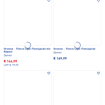
Ortovox
·
Fleece Light Fleecejacke mit
Ortovox
·
Fleece Light Fleecejacke
Kapuze
Damen
Damen
€ 169,99
€ 144,99
UVP*
€ 179,99