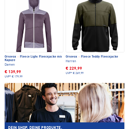
Ortovox
·
Fleece Light Fleecejacke mit
Ortovox
·
Fleece Teddy Fleecejacke
Kapuze
Herren
Damen
€ 229,99
€ 139,99
UVP*
€ 269,99
UVP*
€ 179,99
DEIN SHOP. DEINE PRODUKTE.