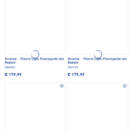
Ortovox
·
Fleece Light Fleecejacke mit
Ortovox
·
Fleece Light Fleecejacke mit
Kapuze
Kapuze
Damen
Herren
€ 179,99
€ 179,99