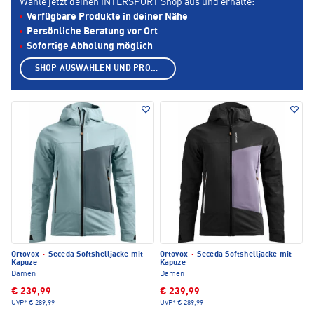
Wähle jetzt deinen INTERSPORT Shop aus und erhalte:
Verfügbare Produkte in deiner Nähe
Persönliche Beratung vor Ort
Sofortige Abholung möglich
SHOP AUSWÄHLEN UND PRODUKTE ANZEIGEN
Ortovox
·
Seceda Softshelljacke mit
Ortovox
·
Seceda Softshelljacke mit
Kapuze
Kapuze
Damen
Damen
€ 239,99
€ 239,99
UVP*
€ 289,99
UVP*
€ 289,99