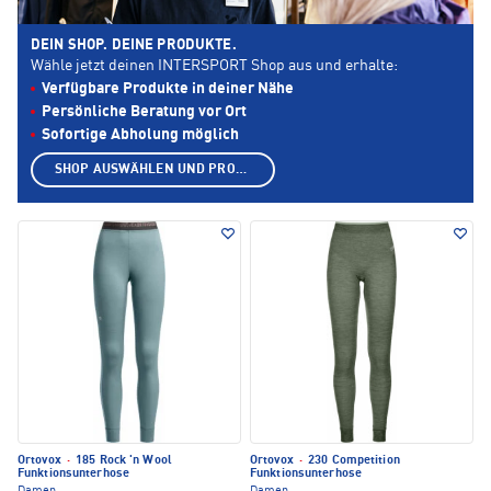
DEIN SHOP. DEINE PRODUKTE.
Wähle jetzt deinen INTERSPORT Shop aus und erhalte:
Verfügbare Produkte in deiner Nähe
Persönliche Beratung vor Ort
Sofortige Abholung möglich
SHOP AUSWÄHLEN UND PRODUKTE ANZEIGEN
Ortovox
·
185 Rock 'n Wool
Ortovox
·
230 Competition
Funktionsunterhose
Funktionsunterhose