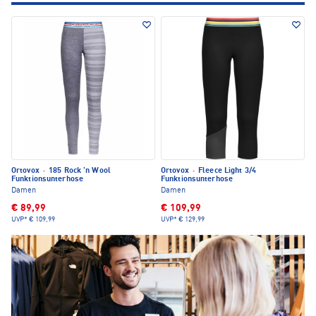
Ortovox
·
185 Rock 'n Wool
Ortovox
·
Fleece Light 3/4
Funktionsunterhose
Funktionsunterhose
Damen
Damen
€ 89,99
€ 109,99
UVP*
€ 109,99
UVP*
€ 129,99