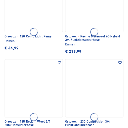
Ortovox
·
120 Comp Light Panty
Ortovox
·
Ravine Metawool 60 Hybrid
3/4 Funktionsunterhose
Damen
Damen
€ 44,99
€ 219,99
Ortovox
·
185 Rock 'n Wool 3/4
Ortovox
·
230 Competition 3/4
Funktionsunterhose
Funktionsunterhose