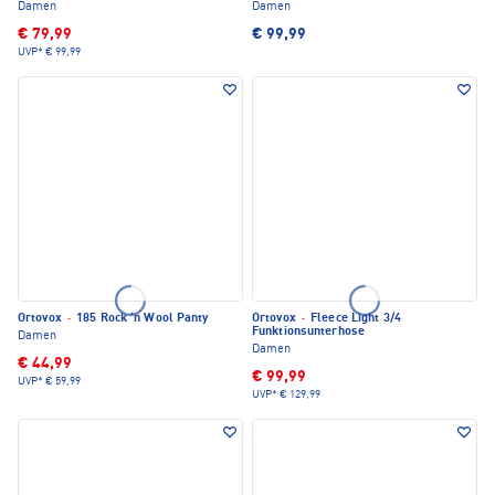
Damen
Damen
€ 79,99
€ 99,99
UVP*
€ 99,99
Ortovox
·
185 Rock 'n Wool Panty
Ortovox
·
Fleece Light 3/4
Funktionsunterhose
Damen
Damen
€ 44,99
€ 99,99
UVP*
€ 59,99
UVP*
€ 129,99