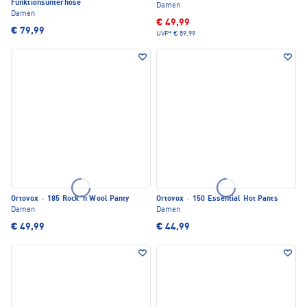
Funktionsunterhose
Damen
Damen
€ 49,99
€ 79,99
UVP*
€ 59,99
Ortovox
·
185 Rock 'n Wool Panty
Ortovox
·
150 Essential Hot Pants
Damen
Damen
€ 49,99
€ 44,99