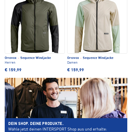
Ortovox
·
Sequence Windjacke
Ortovox
·
Sequence Windjacke
Herren
Damen
€ 159,99
€ 159,99
DEIN SHOP. DEINE PRODUKTE.
Wähle jetzt deinen INTERSPORT Shop aus und erhalte: