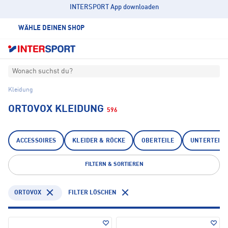
INTERSPORT App downloaden
WÄHLE DEINEN SHOP
Wonach suchst du?
Kleidung
ORTOVOX KLEIDUNG
596
ACCESSOIRES
KLEIDER & RÖCKE
OBERTEILE
UNTERTEILE
FILTERN & SORTIEREN
ORTOVOX
FILTER LÖSCHEN