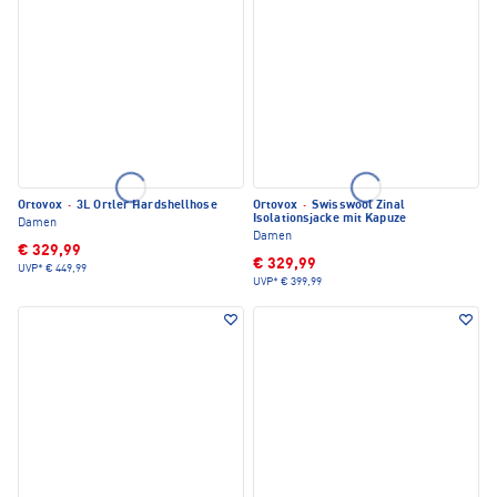
Ortovox
·
3L Ortler Hardshellhose
Ortovox
·
Swisswool Zinal
Isolationsjacke mit Kapuze
Damen
Damen
€ 329,99
€ 329,99
UVP*
€ 449,99
UVP*
€ 399,99