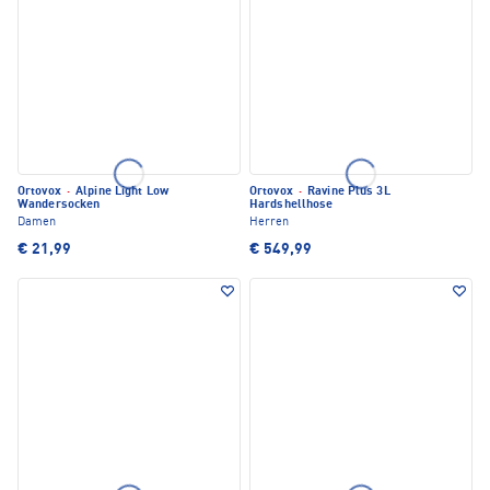
Ortovox
·
Alpine Light Low
Ortovox
·
Ravine Plus 3L
Wandersocken
Hardshellhose
Damen
Herren
€ 21,99
€ 549,99