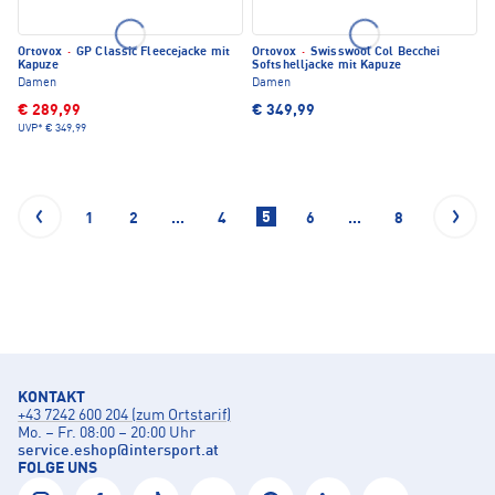
Ortovox
·
GP Classic Fleecejacke mit
Ortovox
·
Swisswool Col Becchei
Kapuze
Softshelljacke mit Kapuze
Damen
Damen
€ 289,99
€ 349,99
UVP*
€ 349,99
5
1
2
...
4
6
...
8
9
KONTAKT
+43 7242 600 204 (zum Ortstarif)
Mo. – Fr. 08:00 – 20:00 Uhr
service.eshop
@
intersport.at
FOLGE UNS