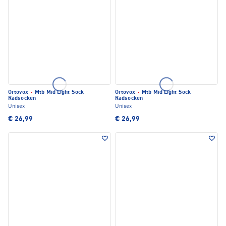
Ortovox
·
Mtb Mid Light Sock
Ortovox
·
Mtb Mid Light Sock
Radsocken
Radsocken
Unisex
Unisex
€ 26,99
€ 26,99