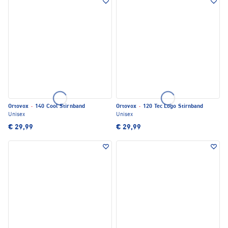
Ortovox
·
140 Cool Stirnband
Ortovox
·
120 Tec Logo Stirnband
Unisex
Unisex
€ 29,99
€ 29,99