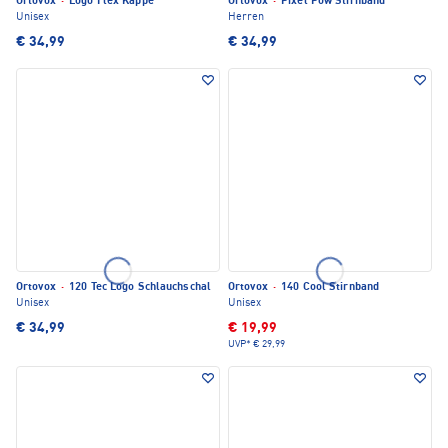
Ortovox
·
Logo Flex Kappe
Ortovox
·
Pixel Pow Stirnband
Unisex
Herren
€ 34,99
€ 34,99
Ortovox
·
120 Tec Logo Schlauchschal
Ortovox
·
140 Cool Stirnband
Unisex
Unisex
€ 34,99
€ 19,99
UVP*
€ 29,99