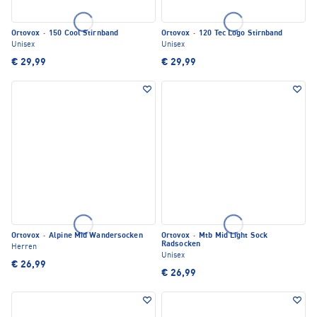
Ortovox
·
150 Cool Stirnband
Ortovox
·
120 Tec Logo Stirnband
Unisex
Unisex
€ 29,99
€ 29,99
Ortovox
·
Alpine Mid Wandersocken
Ortovox
·
Mtb Mid Light Sock
Radsocken
Herren
Unisex
€ 26,99
€ 26,99