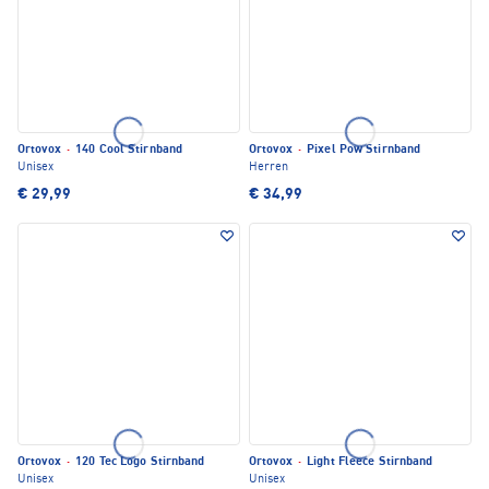
Ortovox
·
140 Cool Stirnband
Ortovox
·
Pixel Pow Stirnband
Unisex
Herren
€ 29,99
€ 34,99
Ortovox
·
120 Tec Logo Stirnband
Ortovox
·
Light Fleece Stirnband
Unisex
Unisex