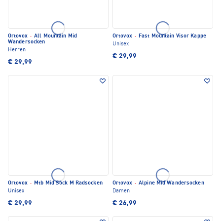
Ortovox
·
All Mountain Mid
Ortovox
·
Fast Mountain Visor Kappe
Wandersocken
Unisex
Herren
€ 29,99
€ 29,99
Ortovox
·
Mtb Mid Sock M Radsocken
Ortovox
·
Alpine Mid Wandersocken
Unisex
Damen
€ 29,99
€ 26,99