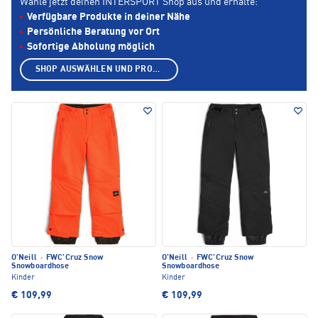
Wähle jetzt deinen INTERSPORT Shop aus und erhalte:
Verfügbare Produkte in deiner Nähe
Persönliche Beratung vor Ort
Sofortige Abholung möglich
SHOP AUSWÄHLEN UND PRODUKTE ANZEIGEN
O'Neill
·
FWC'Cruz Snow
O'Neill
·
FWC'Cruz Snow
Snowboardhose
Snowboardhose
Kinder
Kinder
€ 109,99
€ 109,99