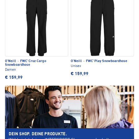
O'Neill
·
FWC'Cruz Cargo
O'Neill
·
FWC'Play Snowboardhose
Snowboardhose
Unisex
Damen
€ 159,99
€ 159,99
DEIN SHOP. DEINE PRODUKTE.