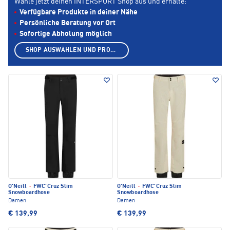
Wähle jetzt deinen INTERSPORT Shop aus und erhalte:
Verfügbare Produkte in deiner Nähe
Persönliche Beratung vor Ort
Sofortige Abholung möglich
SHOP AUSWÄHLEN UND PRODUKTE ANZEIGEN
O'Neill
·
FWC'Cruz Slim
O'Neill
·
FWC'Cruz Slim
Snowboardhose
Snowboardhose
Damen
Damen
€ 139,99
€ 139,99