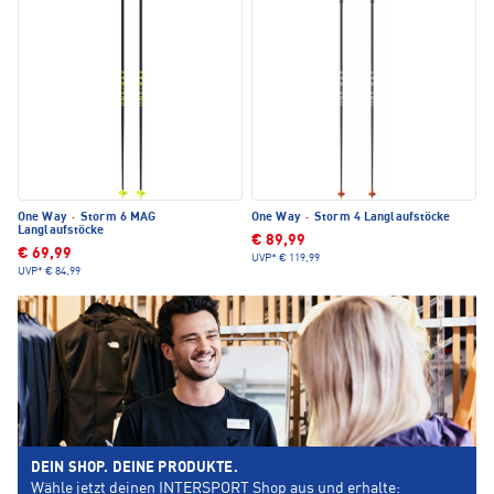
One Way
·
Storm 6 MAG
One Way
·
Storm 4 Langlaufstöcke
Langlaufstöcke
€ 89,99
€ 69,99
UVP*
€ 119,99
UVP*
€ 84,99
DEIN SHOP. DEINE PRODUKTE.
Wähle jetzt deinen INTERSPORT Shop aus und erhalte: