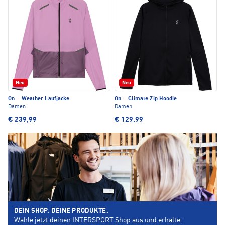
Neu
Neu
On
·
Weather Laufjacke
On
·
Climate Zip Hoodie
Damen
Damen
€ 239,99
€ 129,99
DEIN SHOP. DEINE PRODUKTE.
Wähle jetzt deinen INTERSPORT Shop aus und erhalte: