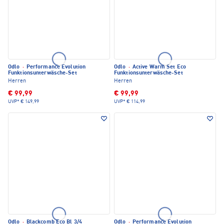
Odlo
·
Performance Evolution
Odlo
·
Active Warm Set Eco
Funktionsunterwäsche-Set
Funktionsunterwäsche-Set
Herren
Herren
€ 99,99
€ 99,99
UVP*
€ 149,99
UVP*
€ 114,99
Odlo
·
Blackcomb Eco Bl 3/4
Odlo
·
Performance Evolution