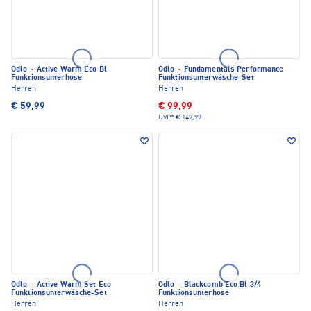
Odlo
·
Active Warm Eco Bl
Odlo
·
Fundamentals Performance
Funktionsunterhose
Funktionsunterwäsche-Set
Herren
Herren
€ 59,99
€ 99,99
UVP*
€ 149,99
Odlo
·
Active Warm Set Eco
Odlo
·
Blackcomb Eco Bl 3/4
Funktionsunterwäsche-Set
Funktionsunterhose
Herren
Herren