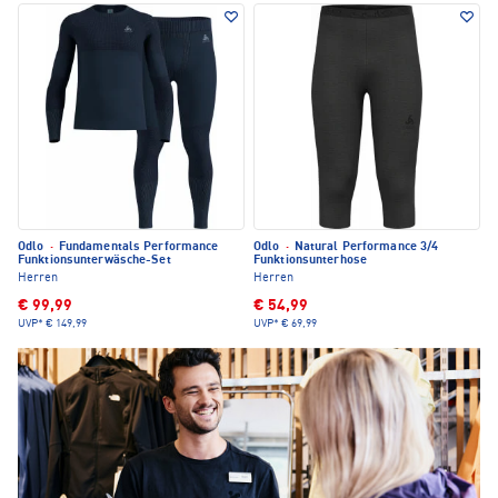
Odlo
·
Fundamentals Performance
Odlo
·
Natural Performance 3/4
Funktionsunterwäsche-Set
Funktionsunterhose
Herren
Herren
€ 99,99
€ 54,99
UVP*
€ 149,99
UVP*
€ 69,99