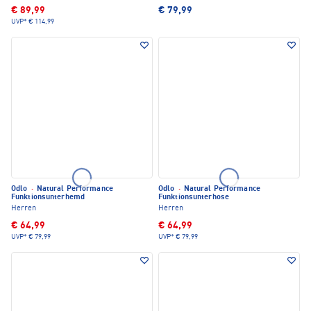
€ 89,99
€ 79,99
UVP*
€ 114,99
Odlo
·
Natural Performance
Odlo
·
Natural Performance
Funktionsunterhemd
Funktionsunterhose
Herren
Herren
€ 64,99
€ 64,99
UVP*
€ 79,99
UVP*
€ 79,99