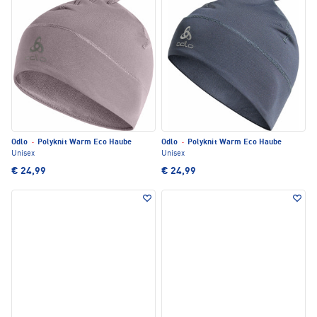
Odlo
·
Polyknit Warm Eco Haube
Odlo
·
Polyknit Warm Eco Haube
Unisex
Unisex
€ 24,99
€ 24,99