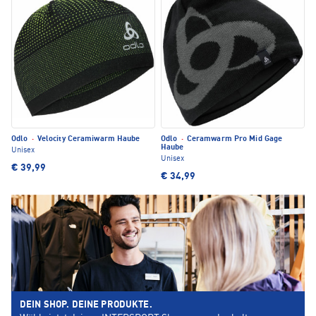
Odlo
·
Velocity Ceramiwarm Haube
Odlo
·
Ceramwarm Pro Mid Gage
Haube
Unisex
Unisex
€ 39,99
€ 34,99
DEIN SHOP. DEINE PRODUKTE.