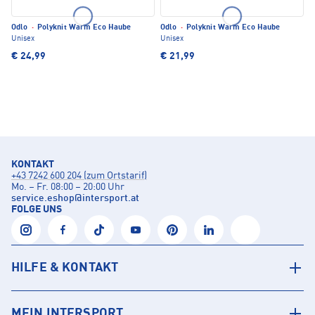
Odlo
·
Polyknit Warm Eco Haube
Odlo
·
Polyknit Warm Eco Haube
Unisex
Unisex
€ 24,99
€ 21,99
KONTAKT
+43 7242 600 204 (zum Ortstarif)
Mo. – Fr. 08:00 – 20:00 Uhr
service.eshop
@
intersport.at
FOLGE UNS
HILFE & KONTAKT
MEIN INTERSPORT