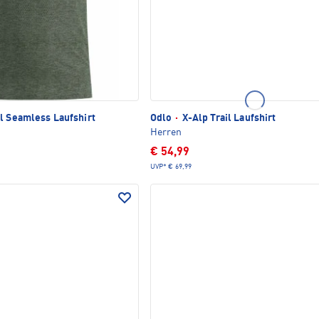
l Seamless Laufshirt
Odlo
·
X-Alp Trail Laufshirt
Herren
€ 54,99
UVP*
€ 69,99