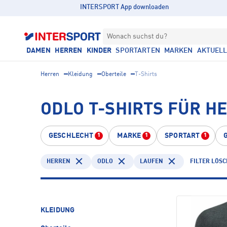
INTERSPORT App downloaden
Wonach suchst du?
DAMEN
HERREN
KINDER
SPORTARTEN
MARKEN
AKTUEL
Herren
Kleidung
Oberteile
T-Shirts
ODLO T-SHIRTS FÜR H
GESCHLECHT
MARKE
SPORTART
1
1
1
HERREN
ODLO
LAUFEN
FILTER LÖS
KLEIDUNG