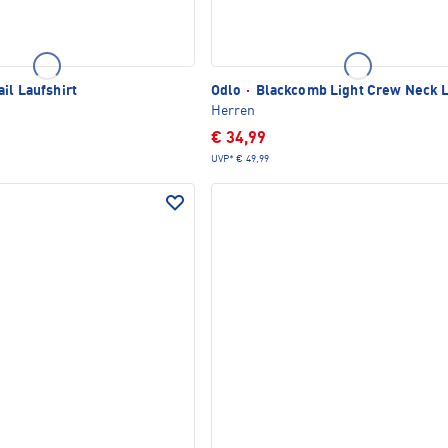
il Laufshirt
Odlo
·
Blackcomb Light Crew Neck L
Herren
€ 34,99
UVP*
€ 49,99