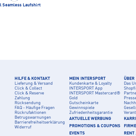
l Seamless Laufshirt
HILFE & KONTAKT
MEIN INTERSPORT
ÜBER
Lieferung & Versand
Kundenkarte & Loyalty
Das U
Click & Collect
INTERSPORT App
Shopf
Click & Reserve
INTERSPORT Mastercard®
Partn
Zahlung
Gold
Press
Rücksendung
Gutscheinkarte
Nachha
FAQ - Häufige Fragen
Gewinnspiele
Gesell
Rückrufaktionen
Zufriedenheitsgarantie
Veran
Betrugswarnungen
AKTUELLE WERBUNG
KARRI
Barrierefreiheitserklärung
PROMOTIONS & COUPONS
FIRM
Widerruf
EVENTS
RENT 