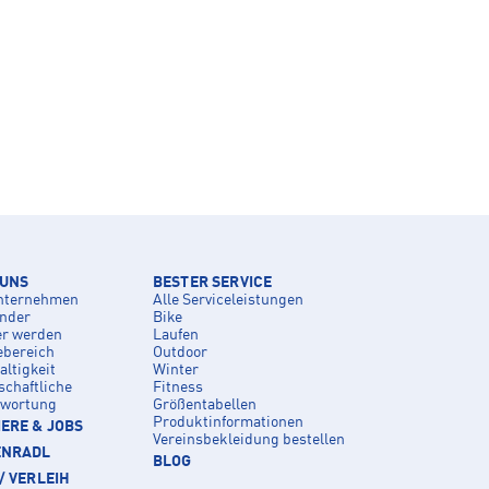
 UNS
BESTER SERVICE
nternehmen
Alle Serviceleistungen
inder
Bike
er werden
Laufen
ebereich
Outdoor
ltigkeit
Winter
schaftliche
Fitness
twortung
Größentabellen
Produktinformationen
ERE & JOBS
Vereinsbekleidung bestellen
ENRADL
BLOG
/ VERLEIH