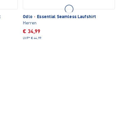
t
Odlo
·
Essential Seamless Laufshirt
Herren
€ 34,99
UVP*
€ 44,99