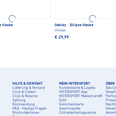
e Haube
Oakley
·
Ellipse Haube
Unisex
€ 29,99
HILFE & KONTAKT
MEIN INTERSPORT
ÜBER
Lieferung & Versand
Kundenkarte & Loyalty
Das U
Click & Collect
INTERSPORT App
Shopf
Click & Reserve
INTERSPORT Mastercard®
Partn
Zahlung
Gold
Press
Rücksendung
Gutscheinkarte
Nachha
FAQ - Häufige Fragen
Gewinnspiele
Gesell
Rückrufaktionen
Zufriedenheitsgarantie
Veran