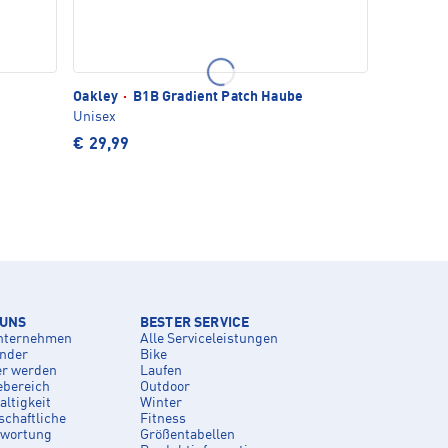
Oakley
·
B1B Gradient Patch Haube
Unisex
€ 29,99
 UNS
BESTER SERVICE
nternehmen
Alle Serviceleistungen
inder
Bike
er werden
Laufen
ebereich
Outdoor
ltigkeit
Winter
schaftliche
Fitness
twortung
Größentabellen