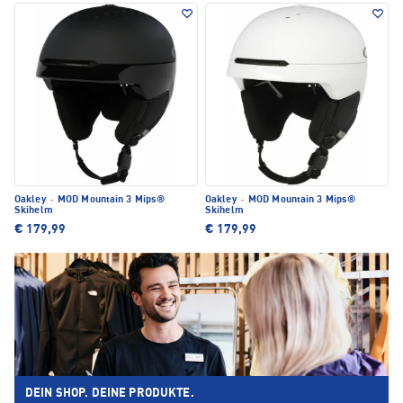
Oakley
·
MOD Mountain 3 Mips®
Oakley
·
MOD Mountain 3 Mips®
Skihelm
Skihelm
€ 179,99
€ 179,99
DEIN SHOP. DEINE PRODUKTE.