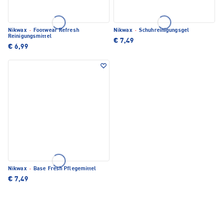
Nikwax
·
Footwear Refresh
Nikwax
·
Schuhreinigungsgel
Reinigungsmittel
€ 7,49
€ 6,99
Nikwax
·
Base Fresh Pflegemittel
€ 7,49