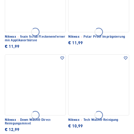
Nikwax
·
Stain Scrub Fleckenentferner
Nikwax
·
Polar Proof Imprägnierung
mit Applikatorbürste
€ 11,99
€ 11,99
Nikwax
·
Down Wash® Direct
Nikwax
·
Tech Wash® Reinigung
Reinigungsmittel
€ 10,99
€ 12,99