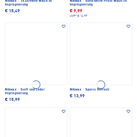
Nikwax
·
Tx.Direkt® Wash-In
Nikwax
·
Softshell® Proof Wash-In
Imprägnierung
Imprägnierung
€ 15,49
€ 9,99
UVP*
€ 14,99
Nikwax
·
Stoff und Leder
Nikwax
·
Sports Refresh
Imprägnierung
€ 13,99
€ 15,99