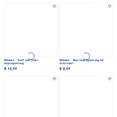
Nikwax
·
Stoff und Leder
Nikwax
·
Wax Imprägnierung für
Imprägnierung
Glattleder
€ 10,99
€ 8,99