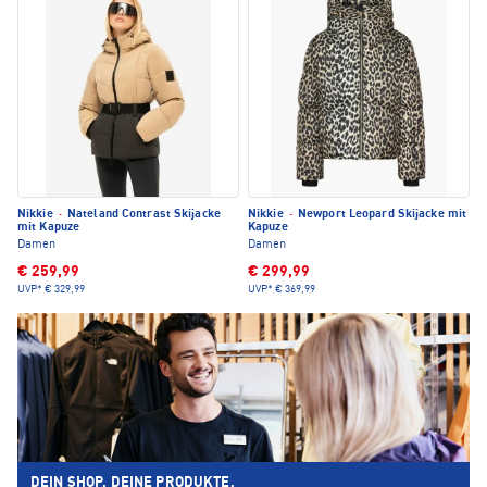
Nikkie
·
Nateland Contrast Skijacke
Nikkie
·
Newport Leopard Skijacke mit
mit Kapuze
Kapuze
Damen
Damen
€ 259,99
€ 299,99
UVP*
€ 329,99
UVP*
€ 369,99
DEIN SHOP. DEINE PRODUKTE.