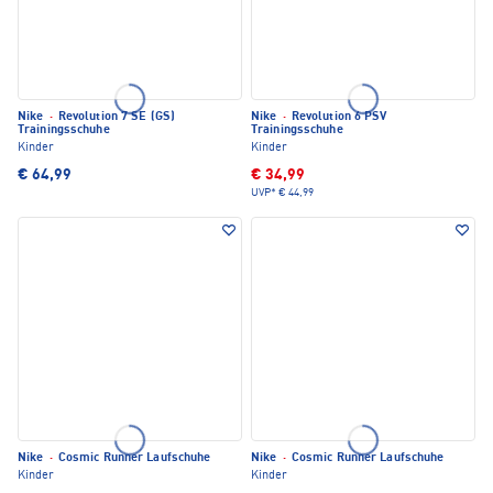
Nike
·
Revolution 7 SE (GS)
Nike
·
Revolution 6 PSV
Trainingsschuhe
Trainingsschuhe
Kinder
Kinder
€ 64,99
€ 34,99
UVP*
€ 44,99
Nike
·
Cosmic Runner Laufschuhe
Nike
·
Cosmic Runner Laufschuhe
Kinder
Kinder