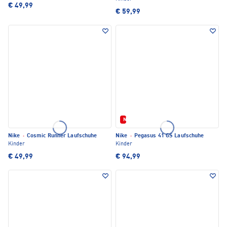
€ 49,99
€ 59,99
Neu
Nike
·
Cosmic Runner Laufschuhe
Nike
·
Pegasus 41 GS Laufschuhe
Kinder
Kinder
€ 49,99
€ 94,99