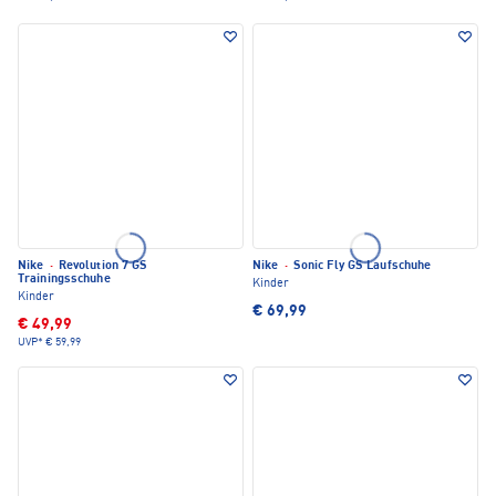
Nike
·
Revolution 7 GS
Nike
·
Sonic Fly GS Laufschuhe
Trainingsschuhe
Kinder
Kinder
€ 69,99
€ 49,99
UVP*
€ 59,99