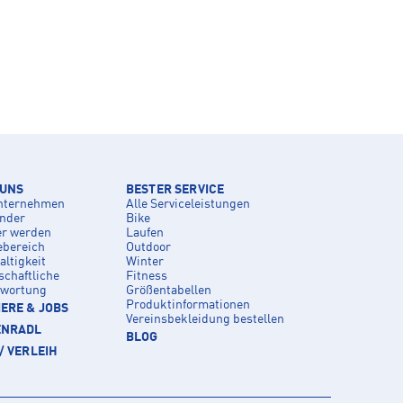
 UNS
BESTER SERVICE
nternehmen
Alle Serviceleistungen
inder
Bike
er werden
Laufen
ebereich
Outdoor
ltigkeit
Winter
schaftliche
Fitness
twortung
Größentabellen
Produktinformationen
ERE & JOBS
Vereinsbekleidung bestellen
ENRADL
BLOG
/ VERLEIH