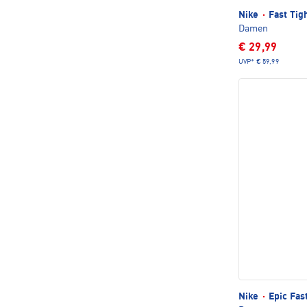
Nike
·
Fast Tig
Damen
€ 29,99
UVP*
€ 59,99
Nike
·
Epic Fast