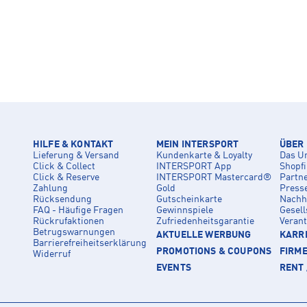
HILFE & KONTAKT
MEIN INTERSPORT
ÜBER
Lieferung & Versand
Kundenkarte & Loyalty
Das U
Click & Collect
INTERSPORT App
Shopf
Click & Reserve
INTERSPORT Mastercard®
Partn
Zahlung
Gold
Press
Rücksendung
Gutscheinkarte
Nachha
FAQ - Häufige Fragen
Gewinnspiele
Gesell
Rückrufaktionen
Zufriedenheitsgarantie
Veran
Betrugswarnungen
AKTUELLE WERBUNG
KARRI
Barrierefreiheitserklärung
PROMOTIONS & COUPONS
FIRM
Widerruf
EVENTS
RENT 