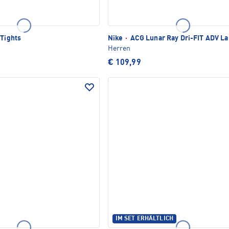
 Tights
Nike
·
ACG Lunar Ray Dri-FIT ADV La
Herren
€ 109,99
IM SET ERHÄLTLICH