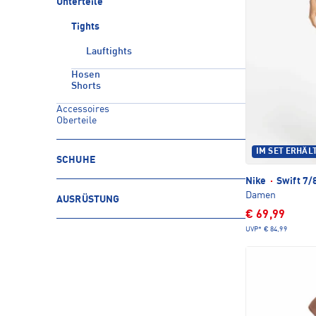
Unterteile
Tights
Lauftights
Hosen
Shorts
Accessoires
Oberteile
IM SET ERHÄL
SCHUHE
Nike
·
Swift 7/
Damen
AUSRÜSTUNG
€ 69,99
UVP*
€ 84,99