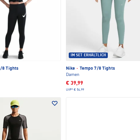
IM SET ERHÄLTLICH
/8 Tights
Nike
·
Tempo 7/8 Tights
Damen
€ 39,99
UVP*
€ 54,99